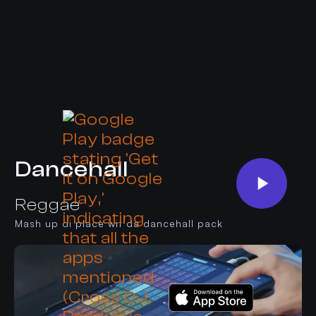
Dancehall
Reggae
Mash up di place wit da dancehall pack